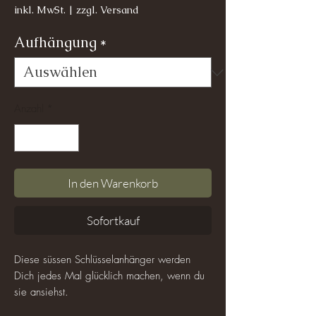
inkl. MwSt.
|
zzgl. Versand
Aufhängung
*
Anzahl
*
In den Warenkorb
Sofortkauf
Diese süssen Schlüsselanhänger werden
Dich jedes Mal glücklich machen, wenn du
sie ansiehst.
Man kann garnicht anders, als selbst ein