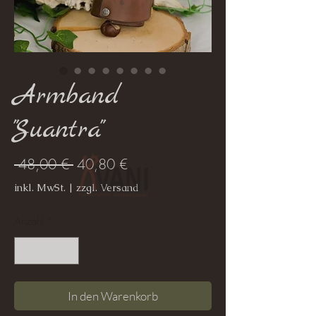
Armband
"Suantra"
Standardpreis
Sale-
 48,00 € 
40,80 €
Preis
inkl. MwSt.
|
zzgl. Versand
Anzahl
*
In den Warenkorb