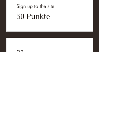
Sign up to the site
50 Punkte
03
Prämien erhalten
10 % Rabatt auf alle Produkte
100 Punkte = 10 %
Rabatt auf alle
Produkte