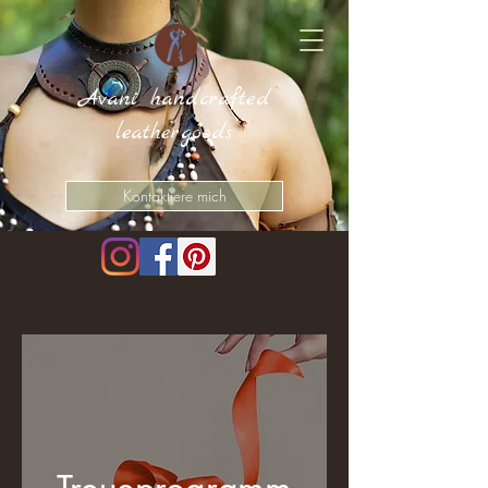
Avani handcrafted
leathergoods
Kontaktiere mich