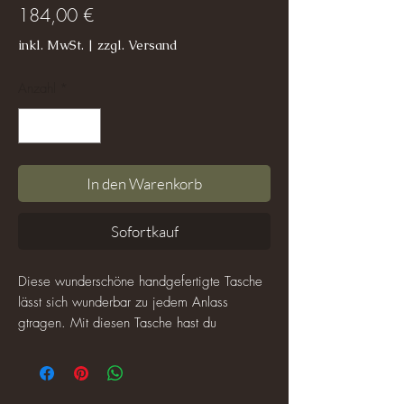
Preis
184,00 €
inkl. MwSt.
|
zzgl. Versand
Anzahl
*
In den Warenkorb
Sofortkauf
Diese wunderschöne handgefertigte Tasche
lässt sich wunderbar zu jedem Anlass
gtragen. Mit diesen Tasche hast du
automatisch nie Übergewicht mit Dir
herumzutragen. Es passen alle wichtigen
Sachen hinein, die Du für einen Abend