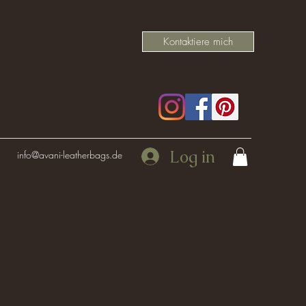
Kontaktiere mich
Log in
info@avani-leatherbags.de