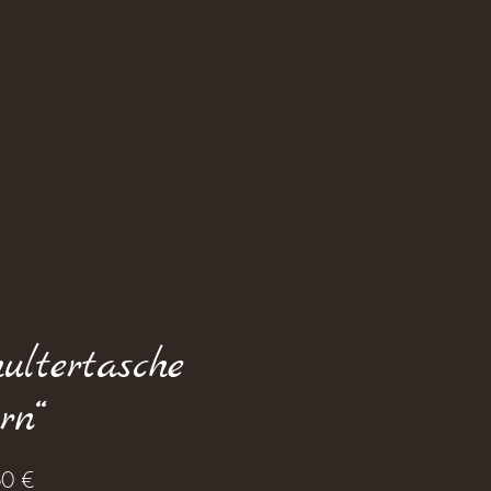
ultertasche
rn“
Preis
0 €