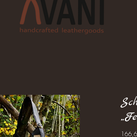
Sch
„Fe
166,6