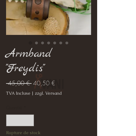
Armband
"Freydis"
Prix
Prix
 45,00 € 
40,50 €
original
promotionnel
TVA Incluse
|
zzgl. Versand
Quantité
*
Rupture de stock