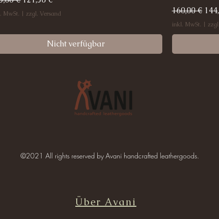
Standardpre
Sal
160,00 €
144
l. MwSt.
|
zzgl. Versand
inkl. MwSt.
|
zzgl
Nicht verfügbar
©2021 All rights reserved by Avani handcrafted leathergoods.
Über Avani