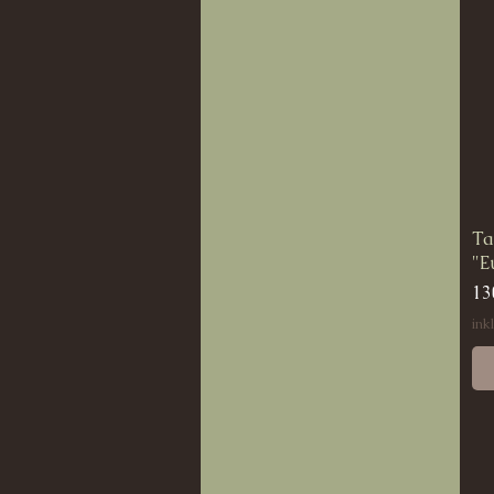
Ta
"E
Pr
13
ink