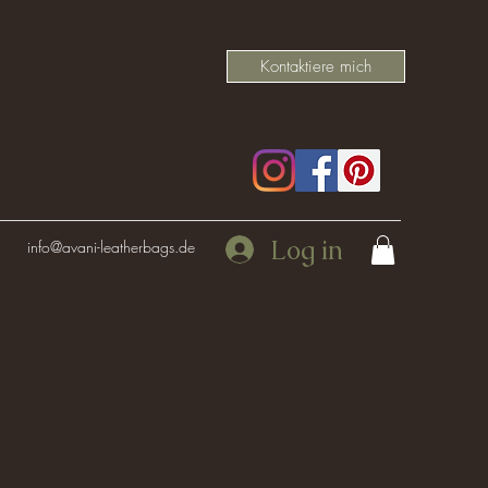
Kontaktiere mich
Log in
info@avani-leatherbags.de