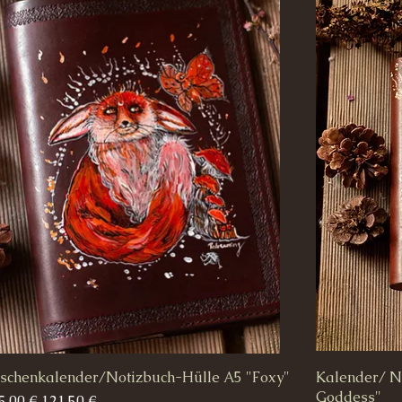
schenkalender/Notizbuch-Hülle A5 "Foxy"
Schnellansicht
Kalender/ No
Goddess"
andardpreis
Sale-Preis
5,00 €
121,50 €