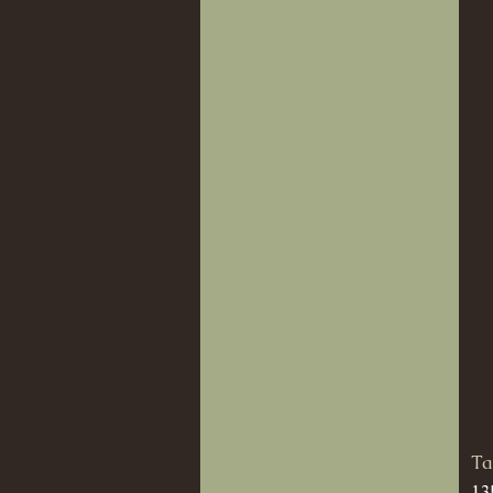
Ta
St
13