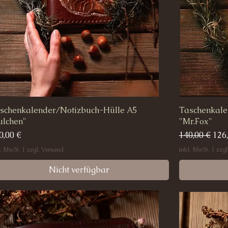
schenkalender/Notizbuch-Hülle A5
Schnellansicht
Taschenkale
ulchen"
"Mr.Fox"
eis
Standardpre
Sal
0,00 €
140,00 €
126
l. MwSt.
|
zzgl. Versand
inkl. MwSt.
|
zzgl
Nicht verfügbar