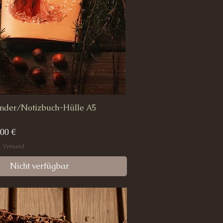
nder/Notizbuch-Hülle A5
Schnellansicht
is
e-Preis
,00 €
. Versand
Nicht verfügbar