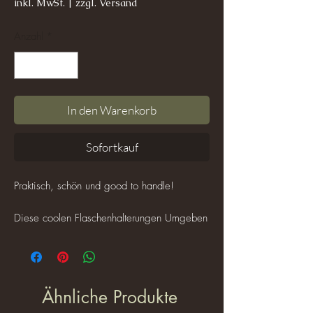
inkl. MwSt.
|
zzgl. Versand
Anzahl
*
In den Warenkorb
Sofortkauf
Praktisch, schön und good to handle!
Diese coolen Flaschenhalterungen Umgeben
eine robuste Glasflasche mit einem
Fassungsvermögen von 0,6l, die
selbstverständlich auch
Spülmaschinentauglich ist.
Ähnliche Produkte
Die Halterung löst Du natürlich vorher ;)