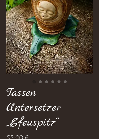
Tassen
Untersetzer
„Efeuspitz“
Preis
55,00 €