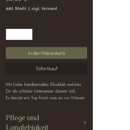
inkl. MwSt.
|
zzgl. Versand
Anzahl
*
In den Warenkorb
Sofortkauf
Mit Liebe handbemaltes Efeublatt welches
Dir als schöner Untersetzer dienen soll.
Es besitzt ein Top finish was es vor Wasser
schützen soll und somit ist ein feuchtes
Abwischen der Oberfläche möglich.
Pflege und
Da jedes Blatt von Hand bemalt und
Langlebigkeit