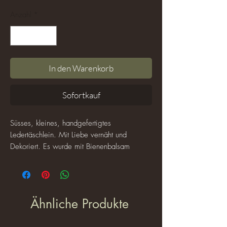
Anzahl
*
In den Warenkorb
Sofortkauf
Süsses, kleines, handgefertigtes
Ledertäschlein. Mit Liebe vernäht und
Dekoriert. Es wurde mit Bienenbalsam
gepflegt, damit es vor Nässe geschützt ist.
Perfekt für kleine Habseligkeiten, Geld, und
was man noch so alles nah bei sich tragen
möchte, wenn die grosse Tasche nicht dabei
Ähnliche Produkte
sein soll.
Grösse: 11,5cm x 11cm