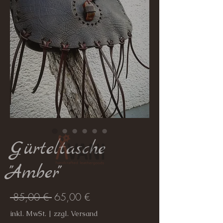
Gürteltasche
"Amber"
Standardpreis
Sale-
 85,00 € 
65,00 €
Preis
inkl. MwSt.
|
zzgl. Versand