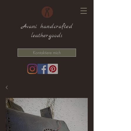
Avani handcrafted
leathergoods
Kontaktiere mich