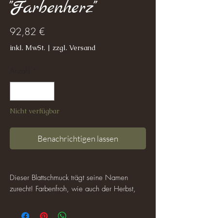
"Farbenherz"
Preis
92,82 €
inkl. MwSt.
|
zzgl. Versand
Anzahl
*
Nicht verfügbar
Benachrichtigen lassen
Dieser Blattschmuck trägt seine Namen
zurecht! Farbenfroh, wie auch der Herbst,
strahlen diese Blattohrringe in ihren Tönen.
Hoffentlich können sie bald auch Dein Ohr