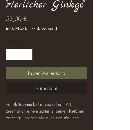
"zierlicher Ginkgo"
Preis
53,00 €
inkl. MwSt.
|
zzgl. Versand
Anzahl
*
In den Warenkorb
Sofortkauf
Ein Blattschmuck der besonderen Art,
diesmal an einem zarten silbernen Kettchen
befestigt - so zart wie auch das zierliche
Ginkgoblatt am Kettchenende.