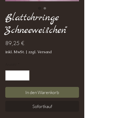
Blattohrringe
"Schneeweißchen"
Preis
89,25 €
inkl. MwSt.
|
zzgl. Versand
Anzahl
*
In den Warenkorb
Sofortkauf