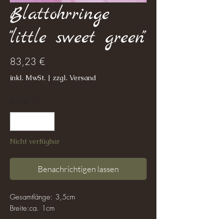
Blattohrringe
"little sweet green"
Preis
83,23 €
inkl. MwSt.
|
zzgl. Versand
Anzahl
*
Nicht verfügbar
Benachrichtigen lassen
Gesamtlänge: 3,5cm
Breite:ca. 1cm