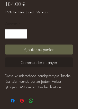
Prix
184,00 €
TVA Incluse
|
zzgl. Versand
Quantité
*
Ajouter au panier
Commander et payer
Diese wunderschöne handgefertigte Tasche
lässt sich wunderbar zu jedem Anlass
gtragen. Mit diesen Tasche hast du
automatisch nie Übergewicht mit Dir
herumzutragen. Es passen alle wichtigen
Sachen hinein, die Du für einen Abend