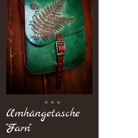
Umhängetasche
"Farn"