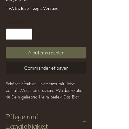
TVA Incluse
|
zzgl. Versand
Quantité
*
Ajouter au panier
Commander et payer
Schöner Efeublatt Untersetzer mit Liebe
bemalt. Macht eine schöne Walddekoration
für Dein geliebtes Heim perfekt!Das Blatt
besitzt ein Top finish, welches es vor
Wasser schützen soll und somit ist ein
Pflege und
feuchtes Abwischen der Oberfläche
möglich.
Langlebigkeit