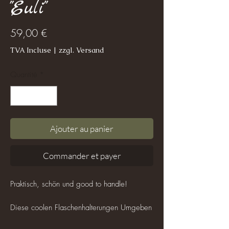
"Euli"
Prix
59,00 €
TVA Incluse
|
zzgl. Versand
Quantité
*
Ajouter au panier
Commander et payer
Praktisch, schön und good to handle!
Diese coolen Flaschenhalterungen Umgeben
eine robuste Glasflasche mit einem