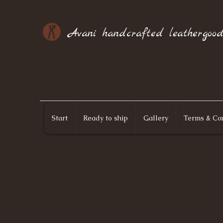
Avani handcrafted leathergood
Start
Ready to ship
Gallery
Terms & Con