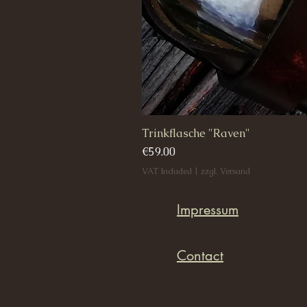
Trinkflasche "Raven"
Price
€59.00
VAT Included
|
zzgl. Versand
Impressum
Contact