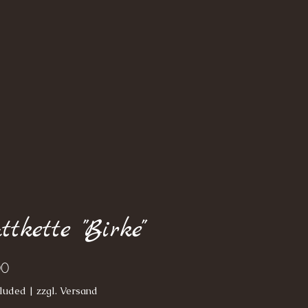
ttkette "Birke"
Price
00
luded
|
zzgl. Versand