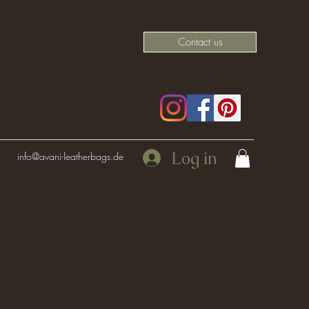
Contact us
Log in
info@avani-leatherbags.de