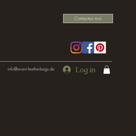
Contactez moi
Log in
info@avani-leatherbags.de