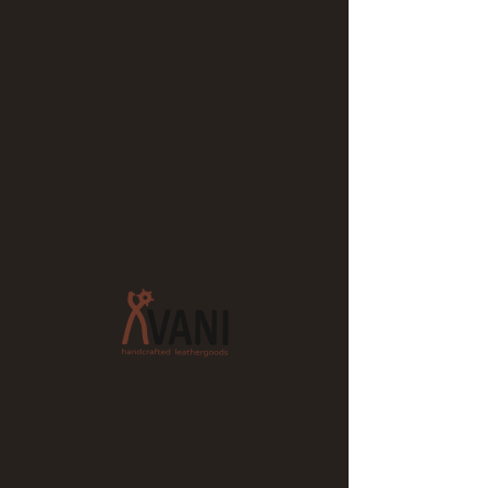
Maroquinerie
artisanale Avani
Contactez moi