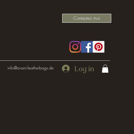
Contactez moi
Log in
info@avani-leatherbags.de