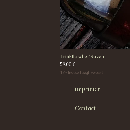
Trinkflasche "Raven"
Prix
59,00 €
TVA Incluse
|
zzgl. Versand
imprimer
Contact