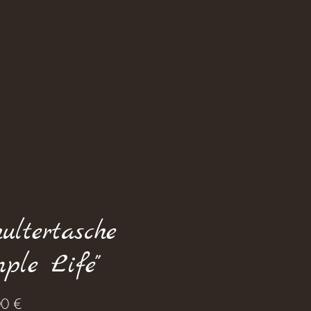
ultertasche
mple Life"
Prix
0 €