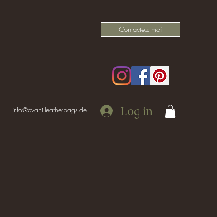
Contactez moi
Log in
info@avani-leatherbags.de