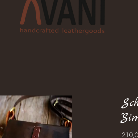
Sch
"Si
210,0