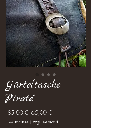
Gürteltasche
"Pirate"
Prix
Prix
 85,00 € 
65,00 €
original
promotionnel
TVA Incluse
|
zzgl. Versand