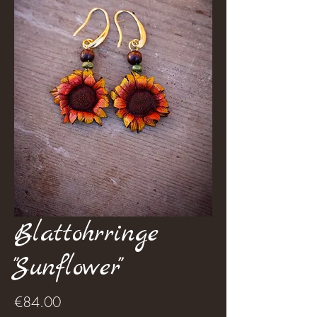
Blattohrringe
"Sunflower"
Price
€84.00