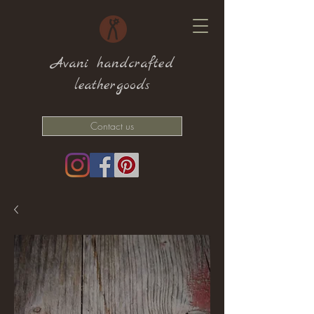
Avani handcrafted
leathergoods
Contact us