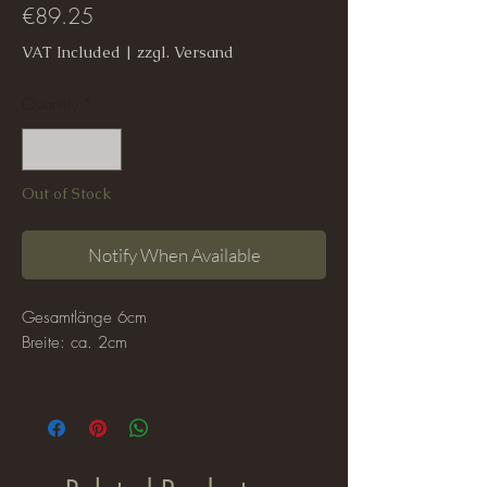
Price
€89.25
VAT Included
|
zzgl. Versand
Quantity
*
Out of Stock
Notify When Available
Gesamtlänge 6cm
Breite: ca. 2cm
Der Schmuck ist selbstverständlich nickelfrei.
Die Blätter sind mit Acrylfarbe bemalt und
zuvor nassgeformt worden. Jedes Blatt