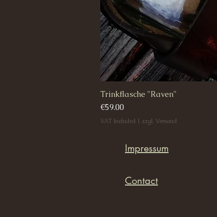
Trinkflasche "Raven"
Price
€59.00
VAT Included
|
zzgl. Versand
Impressum
Contact