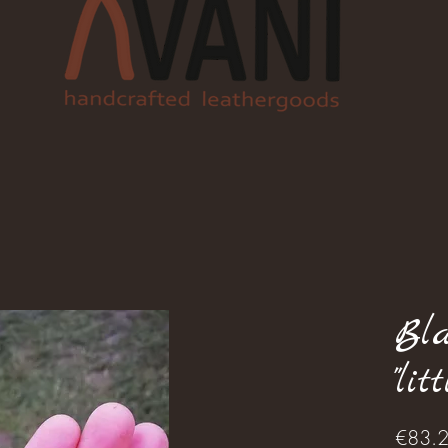
Bla
"li
€83.