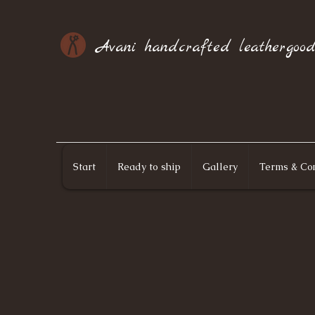
Avani handcrafted leathergood
Start
Ready to ship
Gallery
Terms & Con