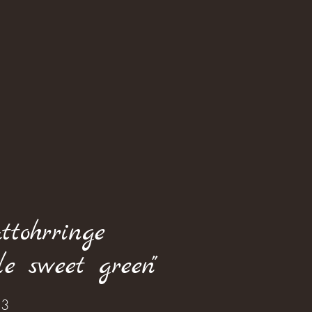
ttohrringe
ttle sweet green"
Price
23