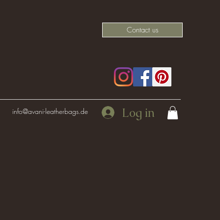
Contact us
Log in
info@avani-leatherbags.de