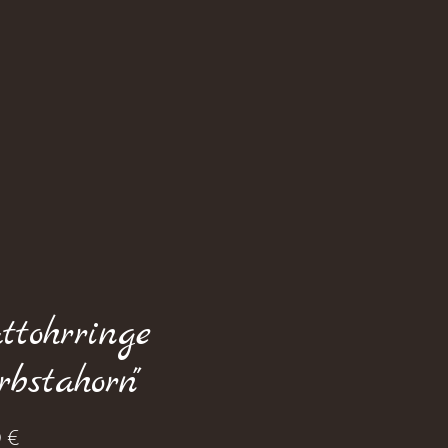
ttohrringe
rbstahorn"
Prix
 €