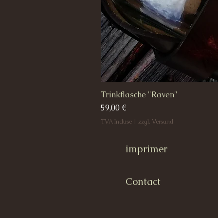
Trinkflasche "Raven"
Prix
59,00 €
TVA Incluse
|
zzgl. Versand
imprimer
Contact