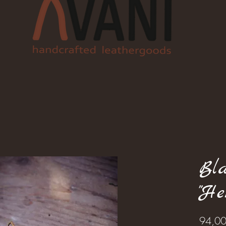
Bla
"He
94,00