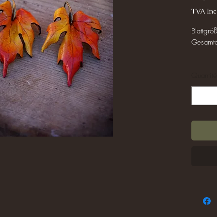
TVA Inc
Blattgrö
Gesamto
Der Schm
Quantité
Die Blät
zuvor na
entsprin
wurde da
bemalt.
das Best
und so w
ewig!
Bitte ge
unter di
wasserab
es unter