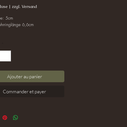
luse
|
zzgl. Versand
ße: 5cm
hrringlänge 6,6cm
uck ist selbstverständlich nickelfrei.
*
ter sind mit Acrylfarbe bemalt und
ssgeformt worden. Jedes Blatt
gt dem Muster eines Echten und
nn aus meiner Fantasie heraus
Ajouter au panier
 Keines gleicht dem Anderen und
e ist: Die Blätter werden nie welk
ährt die Freude an ihrem Anblick
Commander et payer
he mit Deinem Blattschmuck nicht
e Dusche! Das Blatt besitzt zwar ein
weisendes Finish, allerdings würde
 der Dusche doch Gefahr laufen,