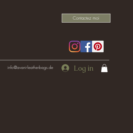
Contactez moi
Log in
info@avani-leatherbags.de