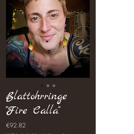
Blattohrringe
"Fire Calla"
Price
€92.82